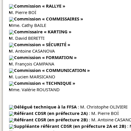
Commission « RALLYE »
M. Pierre BOÏ
Commission « COMMISSAIRES »
Mme. Cathy BAILE
Commissaire « KARTING »
M. David BERETTI
Commission « SÉCURITÉ »
M. Antoine CASANOVA
Commission « FORMATION »
M. François CAMPANA
Commission « COMMUNICATION »
M. Lucien MARSICANO
Commission « TECHNIQUE »
Mme. Valérie ROUSTAND
Délégué technique à la FFSA
: M. Christophe OLIVIERI
Référant CDSR (en préfecture 2A)
: M. Pierre BOÏ
Référant CDSR (en préfecture 2B)
: M. Antoine CASAN
Suppléante référant CDSR (en préfecture 2A et 2B)
: 