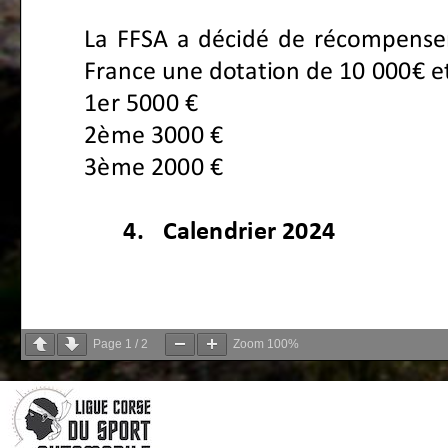
Page
1
/
2
Zoom
100%