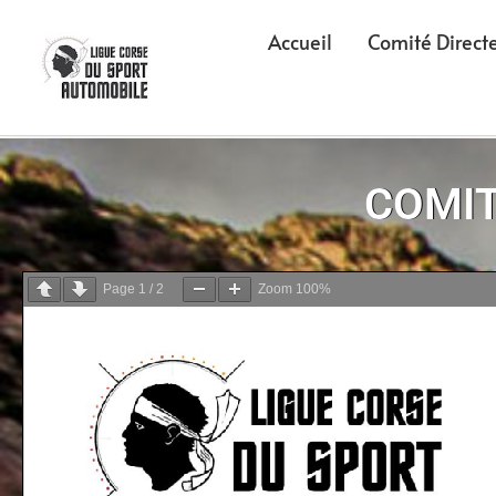
Accueil
Comité Direct
COMIT
Page
1
/
2
Zoom
100%